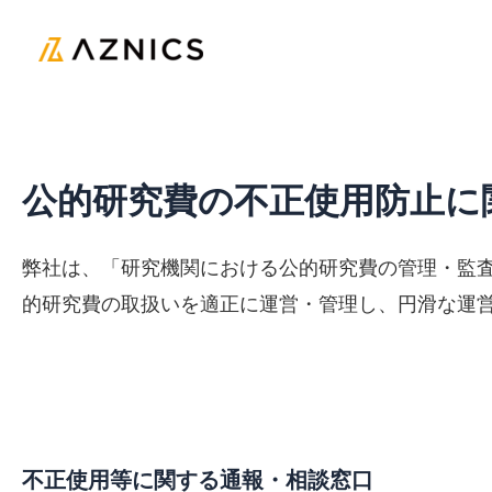
内
容
を
ス
キ
公的研究費の不正使用防止に
ッ
プ
弊社は、「研究機関における公的研究費の管理・監
的研究費の取扱いを適正に運営・管理し、円滑な運
不正使用等に関する通報・相談窓口